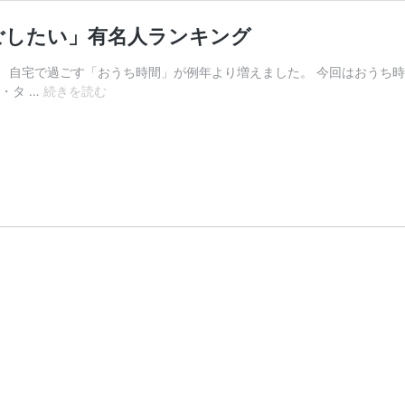
ごしたい」有名人ランキング
、自宅で過ごす「おうち時間」が例年より増えました。 今回はおうち
何
・タ …
続きを読む
し
て
過
ご
す？
「一
緒
に
お
う
ち
時
間
を
過
ご