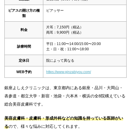
ピアスの開け方の種
ピアッサー
類
片耳：7,150円（税込）
料金
両耳：9,900円（税込）
平日：11:00〜14:00/15:00〜20:00
診療時間
土・日・祝：11:00〜18:00
定休日
院によって異なる
WEB予約
https://www.ginzabiyou.com/
銀座よしえクリニックは、東京都内にある銀座・品川・大岡山・
表参道・都立大学・新宿・池袋・六本木・横浜の全8院構えている
総合美容皮膚科です。
美容皮膚科・皮膚科・形成外科などの知識を持っている医師がい
る
ので、様々な悩みに対応してくれます。