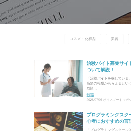
コスメ・化粧品
美容
治験バイト募集サイト
ついて解説！
「治験バイトを探している」
高額の報酬がもらえるとい
危険 ...
転職
2026/07/07
ボイスノートマガ
プログラミングスクー
心者におすすめの言
「プログラミングスクール