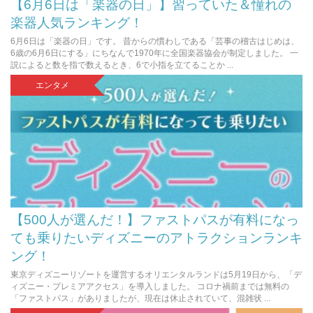
【6月6日は「楽器の日」】習っていた＆憧れの
楽器人気ランキング！
6月6日は「楽器の日」です。 昔からの慣わしである「芸事の稽古はじめは、
6歳の6月6日にする」にちなんで1970年に全国楽器協会が制定しました。 一
説によると数を指で数えるとき、6で小指を立てることか ...
エンタメ
【500人が選んだ！】ファストパスが有料になっ
ても乗りたいディズニーのアトラクションランキ
ング！
東京ディズニーリゾートを運営するオリエンタルランドは5月19日から、「デ
ィズニー・プレミアアクセス」を導入しました。 コロナ禍前までは無料の
「ファストパス」がありましたが、現在は休止されていて、混雑状 ...