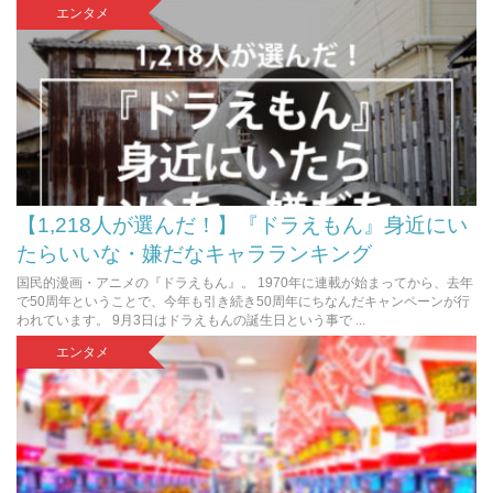
エンタメ
【1,218人が選んだ！】『ドラえもん』身近にい
たらいいな・嫌だなキャラランキング
国民的漫画・アニメの『ドラえもん』。 1970年に連載が始まってから、去年
で50周年ということで、今年も引き続き50周年にちなんだキャンペーンが行
われています。 9月3日はドラえもんの誕生日という事で ...
エンタメ