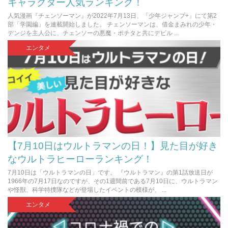
キャラクター人気ランキング！
人気漫画『チェンソーマン』が2022年7月13日、「少年ジャンプ+」にて第2
部「学園編」を連載開始しました。 チェンソーマンは、借金まみれの少年・
デンジを主人公に、チェンソーの悪魔・ポチタと共にデビル ...
エンタメ
【7月10日はウルトラマンの日！】見た目が好き
なウルトラヒーローランキング！
7月10日は「ウルトラマンの日」です。 『ウルトラマン』の第1話放送日が
1966年の7月17日なのですが、その1週間前である7月10日に、ウルトラマン
や怪獣、科学特捜隊などが登場したイベントの模様が、 ...
エンタメ