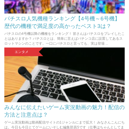
パチスロ人気機種ランキング【4号機～6号機】
歴代の機種で満足度の高かったベスト3は？
パチスロの4号機以降の機種をランキング！ 皆さんはパチスロをプレイしたこ
とはありますか？ パチスロとは、簡単に言えばパチンコ店に設置してあるス
ロットマシンのことです。一口にパチスロと言っても、実は登場 ...
エンタメ
みんなに伝えたいゲーム実況動画の魅力！配信の
方法と注意点は？
ゲーム実況動画は動画配信サイトの1ジャンルにまで拡大！ みなさんこんにち
は。今日も今日とてゲームにいそしむ編集部員Sです（仕事はちゃんとしてま