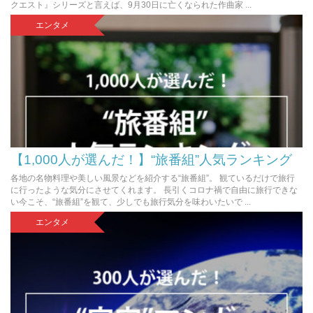
クエスト』シリーズと言えば、9月30日に亡くなられた作曲家 ...
エンタメ
【1,000人が選んだ！】“旅番組”人気ランキング
各地の名物料理や美しい風景などを紹介する“旅番組”。 観ているだけで旅行
に行ったような気分にさせてくれます。 長引くコロナ禍で自由に旅行できな
い今こそ、“旅番組”を観て、少しでも旅行気分を味わいたいで ...
エンタメ