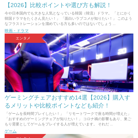
【2026】比較ポイントや選び方も解説！
今や日本国内でも大きな人気となっている韓国（韓流）ドラマ。 「とにかく
韓国ドラマをたくさん見たい！」 「面白いラブコメが知りたい！」 このよう
なフラストレーションを溜めている方も多いのではないでしょう ...
映画・ドラマ
エンタメ
ゲーミングチェアおすすめ14選【2026】購入す
るメリットや比較ポイントなども紹介！
「ゲームを長時間プレイしたい！」 「リモートワークで座る時間が増えた」
「おすすめのゲーミングチェアが知りたい！」 コロナ禍の影響もあり、巣ご
もり需要としてゲームをプレイする人が増えています。 それだ ...
ゲーム