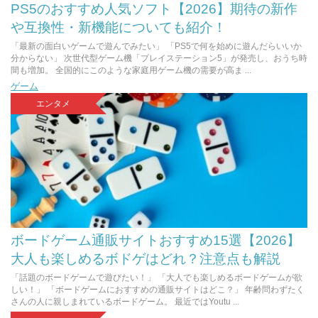
PS5のおすすめ人気ソフト【2026】期待の新作
や互換性・新機能についても紹介！
「最新の面白いゲームで遊んでみたい」 「PS5で何を始めに遊んだらいいか
分からない」 次世代型ゲーム機「プレイステーション5」が発売し、おうち時
間も増加。 全国的にこのような家庭用ゲーム機の需要が高ま ...
ゲーム
エンタメ
ボードゲーム通販サイトおすすめ15選【2026】
大人も楽しめるボドゲはどれ？注意点も解説
「話題のボードゲームで遊びたい！」 「大人でも楽しめるボードゲームが欲
しい！」 「ボードゲームにおすすめの通販サイトはどこ？」 年齢問わずたく
さんの人に親しまれているボードゲーム。 最近ではYoutu ...