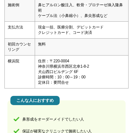
施術例
鼻ヒアルロン酸注入、軟骨・プロテーゼ挿入隆鼻
術
ケーブル法（小鼻縮小）、鼻尖形成など
支払方法
現金一括、医療分割、デビットカード
クレジットカード、コード決済
初回カウンセ
無料
リング
横浜院
住所：〒220-0004
神奈川県横浜市西区北幸1-8-2
犬山西口ビルヂング 6F
診療時間：10：00～19：00
定休日：要問合せ
こんな人におすすめ
鼻形成をオーダーメイドでしたい人
保証が確実なクリニックで施術したい人