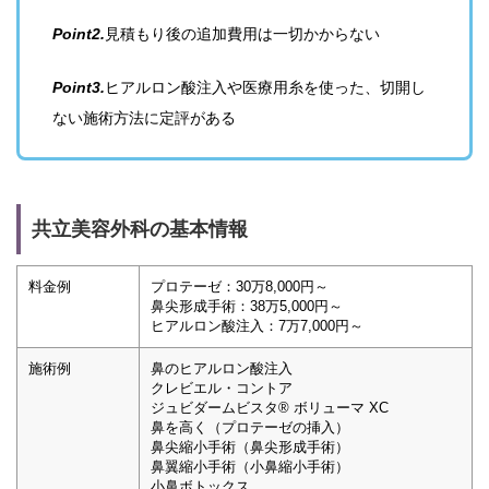
Point2.
見積もり後の追加費用は一切かからない
Point3.
ヒアルロン酸注入や医療用糸を使った、切開し
ない施術方法に定評がある
共立美容外科の基本情報
料金例
プロテーゼ：30万8,000円～
鼻尖形成手術：38万5,000円～
ヒアルロン酸注入：7万7,000円～
施術例
鼻のヒアルロン酸注入
クレビエル・コントア
ジュビダームビスタ® ボリューマ XC
鼻を高く（プロテーゼの挿入）
鼻尖縮小手術（鼻尖形成手術）
鼻翼縮小手術（小鼻縮小手術）
小鼻ボトックス