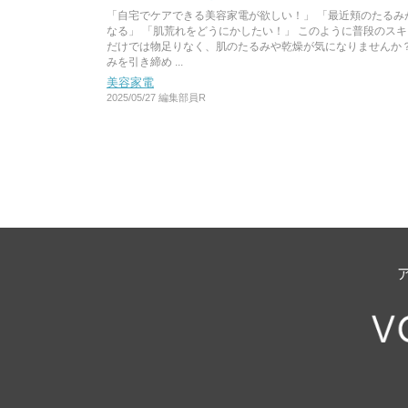
「自宅でケアできる美容家電が欲しい！」 「最近頬のたるみ
なる」 「肌荒れをどうにかしたい！」 このように普段のス
だけでは物足りなく、肌のたるみや乾燥が気になりませんか？
みを引き締め ...
美容家電
2025/05/27
編集部員R