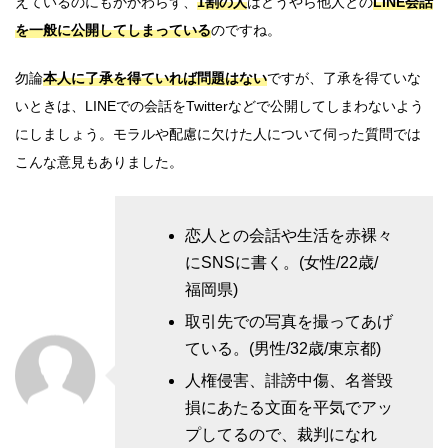
えているのにもかかわらず、
1割の人
はどうやら他人との
LINE会話
を一般に公開してしまっている
のですね。
勿論
本人に了承を得ていれば問題はない
ですが、了承を得ていな
いときは、LINEでの会話をTwitterなどで公開してしまわないよう
にしましょう。モラルや配慮に欠けた人について伺った質問では
こんな意見もありました。
恋人との会話や生活を赤裸々
にSNSに書く。(女性/22歳/
福岡県)
取引先での写真を撮ってあげ
ている。(男性/32歳/東京都)
人権侵害、誹謗中傷、名誉毀
損にあたる文面を平気でアッ
プしてるので、裁判になれ