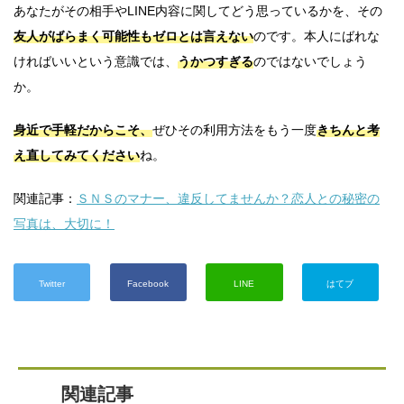
あなたがその相手やLINE内容に関してどう思っているかを、その
友人がばらまく可能性もゼロとは言えない
のです。本人にばれな
ければいいという意識では、
うかつすぎる
のではないでしょう
か。
身近で手軽だからこそ、
ぜひその利用方法をもう一度
きちんと考
え直してみてください
ね。
関連記事：
ＳＮＳのマナー、違反してませんか？恋人との秘密の
写真は、大切に！
Twitter
Facebook
LINE
はてブ
関連記事