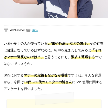
2021/04/28
生活
いまや多くの人が使っている
LINEやTwitterなどのSNS。
その存在
は普通となっているはずなのに、街中を見まわしてみると
「それ
はマナー違反なのでは？」
と思うことにも、
数多く遭遇する
ので
はないでしょうか。
SNSに関する
マナーの定義もなかなか曖昧
ですよね。そんな背景
から、今回は
10代～30代のモニターの皆さん
にSNS使用に関する
アンケートを行いました。