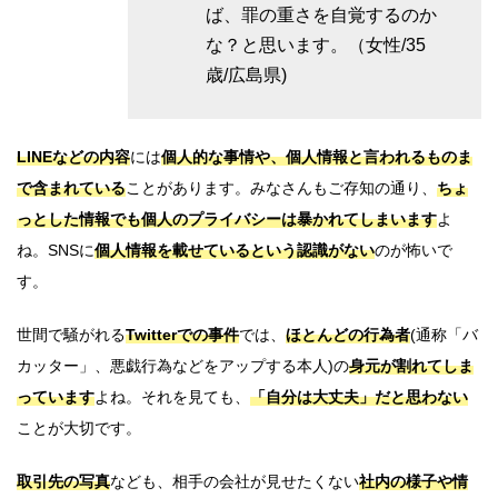
ば、罪の重さを自覚するのか
な？と思います。（女性/35
歳/広島県)
LINEなどの内容
には
個人的な事情や、個人情報と言われるものま
で含まれている
ことがあります。みなさんもご存知の通り、
ちょ
っとした情報でも個人のプライバシーは暴かれてしまいます
よ
ね。SNSに
個人情報を載せているという認識がない
のが怖いで
す。
世間で騒がれる
Twitterでの事件
では、
ほとんどの行為者
(通称「バ
カッター」、悪戯行為などをアップする本人)の
身元が割れてしま
っています
よね。それを見ても、
「自分は大丈夫」だと思わない
ことが大切です。
取引先の写真
なども、相手の会社が見せたくない
社内の様子や情