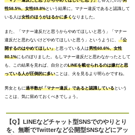
「マナー違反だと思うからやめてほしいと思う」
と答えたのが
男
性58.5%、女性69.8%
という結果に。マナー違反であると認識して
いる人は
女性のほうがはるかに多く
なりました。
また、「マナー違反だと思うからやめてほしいと思う」「マナー
違反だと思わないけどやめてほしいと思う」というように、
「公
開するのはやめてほしい」
と思っている人は
男性60.6%、女性
80.1%
にものぼりました。もしマナー違反だと思わなかったとして
も、この結果を見れば、自分との
LINEを載せられるのは嫌だと思
っている人が圧倒的に多い
ことは、火を見るより明らかですね。
男女ともに
過半数が「マナー違反」であると認識している
という
ことは、気に留めておくべきでしょう。
【Q】LINEなどチャット型SNSでのやりとり
を、無断でTwitterなど公開型SNSなどにアッ