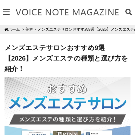
美容
メンズエステサロンおすすめ9選【2026】メンズエ
ホーム
メンズエステサロンおすすめ9選
【2026】メンズエステの種類と選び方を
紹介！