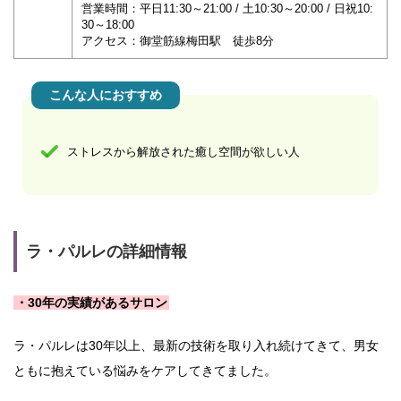
営業時間：平日11:30～21:00 / 土10:30～20:00 / 日祝10:
30～18:00
アクセス：御堂筋線梅田駅 徒歩8分
こんな人におすすめ
ストレスから解放された癒し空間が欲しい人
ラ・パルレの詳細情報
・30年の実績があるサロン
ラ・パルレは30年以上、最新の技術を取り入れ続けてきて、男女
ともに抱えている悩みをケアしてきてました。