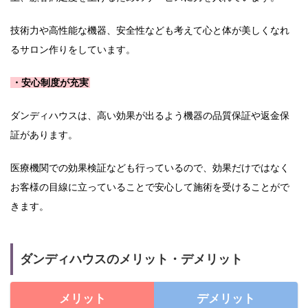
技術力や高性能な機器、安全性なども考えて心と体が美しくなれ
るサロン作りをしています。
・安心制度が充実
ダンディハウスは、高い効果が出るよう機器の品質保証や返金保
証があります。
医療機関での効果検証なども行っているので、効果だけではなく
お客様の目線に立っていることで安心して施術を受けることがで
きます。
ダンディハウスのメリット・デメリット
メリット
デメリット