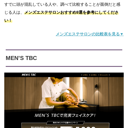
すでに頭が混乱している人や、調べて比較することが面倒だと感
じる人は、
メンズエステサロンおすすめ9選を参考にしてくださ
い！
メンズエステサロンの比較表を見る▼
MEN’S TBC