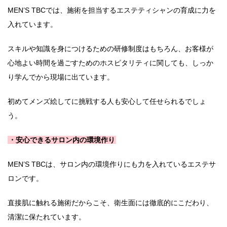
MEN’S TBCでは、施術を担当するエステティシャンの育成に力を
入れています。
スキルや知識を身につけるための研修制度はもちろん、お客様が
心地よい時間を過ごすためのホスピタリティに関しても、しっか
り学んでから現場に出ています。
初めてメンズ絵してに挑戦する人も安心して任せられるでしょ
う。
・安心できるサロン内の環境作り
MEN’S TBCは、サロン内の環境作りにも力を入れているエステサ
ロンです。
直接肌に触れる施術だからこそ、衛生面には徹底的にこだわり、
清潔に保たれています。