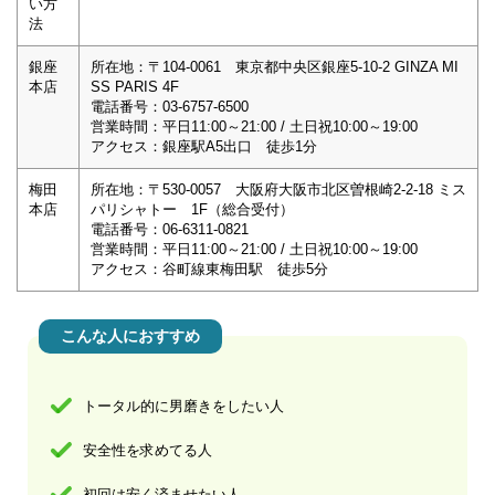
い方
法
銀座
所在地：〒104-0061 東京都中央区銀座5-10-2 GINZA MI
本店
SS PARIS 4F
電話番号：03-6757-6500
営業時間：平日11:00～21:00 / 土日祝10:00～19:00
アクセス：銀座駅A5出口 徒歩1分
梅田
所在地：〒530-0057 大阪府大阪市北区曽根崎2-2-18 ミス
本店
パリシャトー 1F（総合受付）
電話番号：06-6311-0821
営業時間：平日11:00～21:00 / 土日祝10:00～19:00
アクセス：谷町線東梅田駅 徒歩5分
こんな人におすすめ
トータル的に男磨きをしたい人
安全性を求めてる人
初回は安く済ませたい人