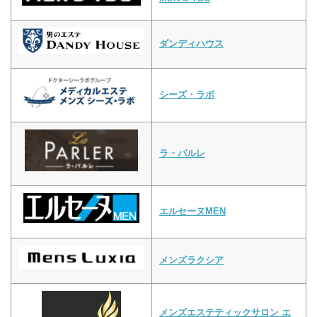
ダンディハウス
シーズ・ラボ
ラ・パルレ
エルセーヌMEN
メンズラクシア
メンズエステティックサロン エ