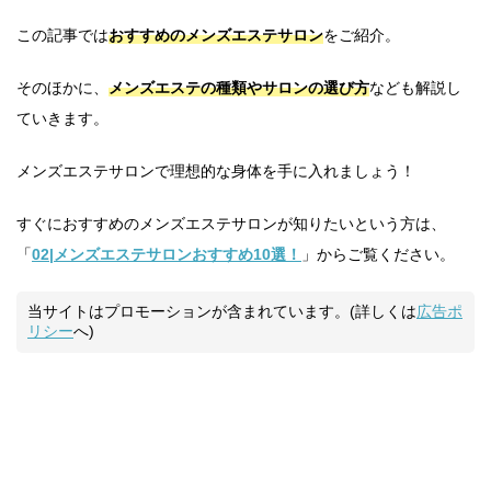
この記事では
おすすめのメンズエステサロン
をご紹介。
そのほかに、
メンズエステの種類やサロンの選び方
なども解説し
ていきます。
メンズエステサロンで理想的な身体を手に入れましょう！
すぐにおすすめのメンズエステサロンが知りたいという方は、
「
02|メンズエステサロンおすすめ10選！
」からご覧ください。
当サイトはプロモーションが含まれています。(詳しくは
広告ポ
リシー
へ)