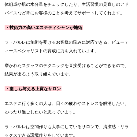
体組成や肌の水分量をチェックしたり、生活習慣の見直しのアド
バイスなど常にお客様のことを考えてサポートしてくれます。
・技術力の高いエステティシャンが施術
ラ・パルレは施術を受けるお客様の悩みに対応できる、ビューテ
ィースペシャリストの育成に力を入れています。
磨かれたスタッフのテクニックを直接受けることができるので、
結果が出るよう取り組んでいます。
・癒しも与える上質なサロン
エステに行く多くの人は、日々の疲れやストレスを解消したい、
ゆったり過ごしたいと思っています。
ラ・パルレは空間作りも大事にしているサロンで、清潔感・リラ
ックスできる環境作りをしています。