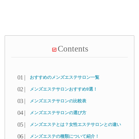
Contents
おすすめのメンズエステサロン一覧
メンズエステサロンおすすめ9選！
メンズエステサロンの比較表
メンズエステサロンの選び方
メンズエステとは？女性エステサロンとの違い
メンズエステの種類について紹介！