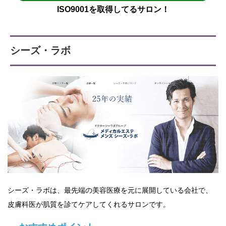
ISO9001を取得してるサロン！
シーズ・ラボ
シーズ・ラボは、最先端の美容医療を元に展開している会社で、
皮膚科医が肌質を診てケアしてくれるサロンです。