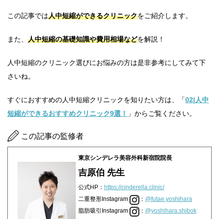
この記事では
人中短縮ができるクリニック
をご紹介します。
また、
人中短縮の基礎知識や費用相場など
を解説！
人中短縮のクリニック選びにお悩みの方は是非参考にしてみて下
さいね。
すぐにおすすめの人中短縮クリニックを知りたい方は、「
02|人中
短縮ができるおすすめクリニック9選！
」からご覧ください。
この記事の監修者
東京シンデレラ美容外科新宿院院長
吉原伯 先生
公式HP：
https://cinderella.clinic/
二重整形Instagram
：
@futae.yoshihara
脂肪吸引Instagram
：
@yoshihara.shibok