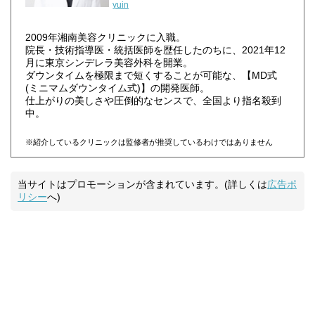
yuin
2009年湘南美容クリニックに入職。
院長・技術指導医・統括医師を歴任したのちに、2021年12
月に東京シンデレラ美容外科を開業。
ダウンタイムを極限まで短くすることが可能な、【MD式
(ミニマムダウンタイム式)】の開発医師。
仕上がりの美しさや圧倒的なセンスで、全国より指名殺到
中。
※紹介しているクリニックは監修者が推奨しているわけではありません
当サイトはプロモーションが含まれています。(詳しくは
広告ポ
リシー
へ)