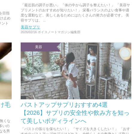
「最近肌の調子が悪い」 「体の中から調子を整えたい！」 「美容サ
プリメントのおすすめが知りたい！」 栄養バランスのよい食事や適
を目指
度な運動など、美しくあるためにはたくさんの努力が必要です。 美
焼け止め
容サプリは、 ...
メント
美容サプリ
2026/02/16
ボイスノートマガジン編集部
美容
抜け毛
バストアップサプリおすすめ4選
【2026】サプリの安全性や飲み方を知っ
て美しいボディラインへ
が無くな
多いの
「バストの張りを保ちたい！」 「サイズを大きくしたい！」 「おす
なる男