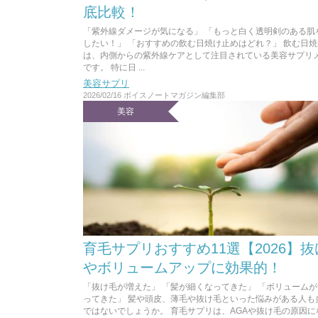
底比較！
「紫外線ダメージが気になる」 「もっと白く透明剣のある肌
したい！」 「おすすめの飲む日焼け止めはどれ？」 飲む日
は、内側からの紫外線ケアとして注目されている美容サプリ
です。 特に日 ...
美容サプリ
2026/02/16
ボイスノートマガジン編集部
美容
育毛サプリおすすめ11選【2026】
やボリュームアップに効果的！
「抜け毛が増えた」 「髪が細くなってきた」 「ボリューム
ってきた」 髪や頭皮、薄毛や抜け毛といった悩みがある人も
ではないでしょうか。 育毛サプリは、AGAや抜け毛の原因に