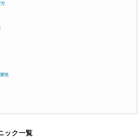
び方
！
表
重要性
ニック一覧