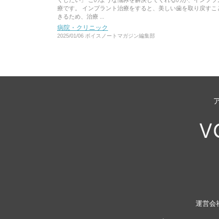
くしたい」 このような悩みを解決してくれるのが、インプラ
療です。 インプラント治療をすると、美しい歯を取り戻すこ
きるため、治療 ...
病院・クリニック
2025/01/06
ボイスノートマガジン編集部
運営会