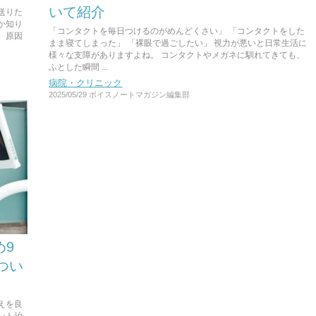
いて紹介
送りた
か知り
「コンタクトを毎日つけるのがめんどくさい」 「コンタクトをした
、原因
まま寝てしまった」 「裸眼で過ごしたい」 視力が悪いと日常生活に
様々な支障がありますよね。 コンタクトやメガネに馴れてきても、
ふとした瞬間 ...
病院・クリニック
2025/05/29
ボイスノートマガジン編集部
め9
つい
えを良