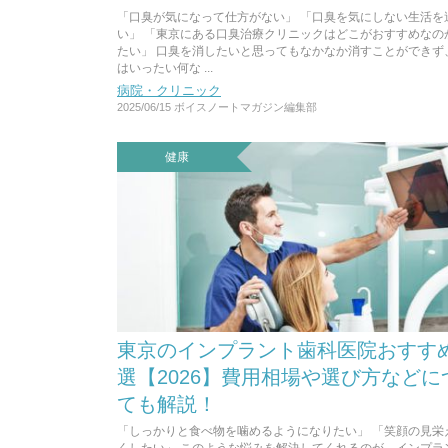
「口臭が気になって仕方がない」 「口臭を気にしない生活を
い」 「東京にある口臭治療クリニックはどこがおすすめなの
たい」 口臭を消したいと思ってもなかなか消すことができず
はいったい何な ...
病院・クリニック
2025/06/15
ボイスノートマガジン編集部
健康
東京のインプラント歯科医院おすす
選【2026】費用相場や選び方などに
ても解説！
「しっかりと食べ物を噛めるようになりたい」 「笑顔の見栄