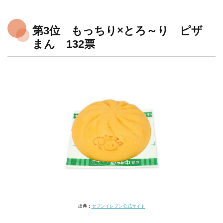
第3位 もっちり×とろ～り ピザ
まん 132票
出典：
セブンイレブン公式サイト