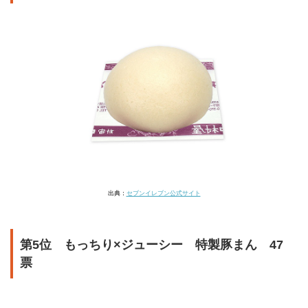
出典：
セブンイレブン公式サイト
第5位 もっちり×ジューシー 特製豚まん 47
票