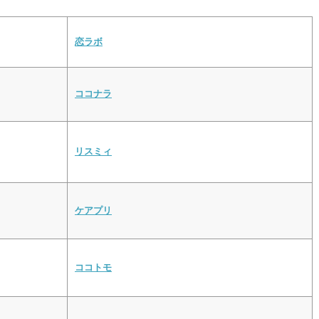
恋ラボ
ココナラ
リスミィ
ケアプリ
ココトモ