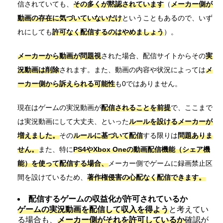
信されていても、
その多くが黙認されています
（
メーカー側が
動画の存在に気づいていないだけ
ということもあるので、いず
れにしても
許可なく配信するのはやめましょう
）。
メーカーから動画が問題視
された場合、配信サイトからその
実
況動画は削除
されます。また、動画の内容や状況によっては
メ
ーカー側から訴えられる可能性
も0ではありません。
現在はゲームの実況動画が
配信されることを前提
で、ここまで
は実況動画にして大丈夫、といった
ルールを設けるメーカーが
増えました。
その
ルールに基づいて配信
する限りは
問題ありま
せん。
また、特に
PS4やXbox Oneの動画配信機能（シェア機
能）を使って配信する場合、
メーカー側でゲームに録画禁止区
間を設けているため、
著作権侵害の心配なく配信できます。
配信するゲームの収益化が許可されているか
ゲームの実況動画を配信して収入を得よう
と考えてい
る場合も、
メーカー側がそれを許可しているか
確認が