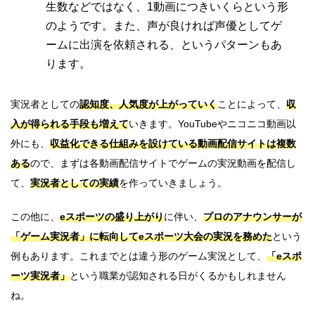
生数などではなく、1動画につきいくらという形
のようです。また、声が良ければ声優としてゲ
ームに出演を依頼される、というパターンもあ
ります。
実況者としての
認知度、人気度が上がっていく
ことによって、
収
入が得られる手段も増えて
いきます。YouTubeやニコニコ動画以
外にも、
収益化できる仕組みを設けている動画配信サイトは複数
ある
ので、まずは各動画配信サイトでゲームの実況動画を配信し
て、
実況者としての実績
を作っていきましょう。
この他に、
eスポーツの盛り上がり
に伴い、
プロのアナウンサーが
「ゲーム実況者」に転向してeスポーツ大会の実況を務めた
という
例もあります。これまでとは違う形のゲーム実況として、
「eスポ
ーツ実況者」
という職業が認知される日がくるかもしれません
ね。