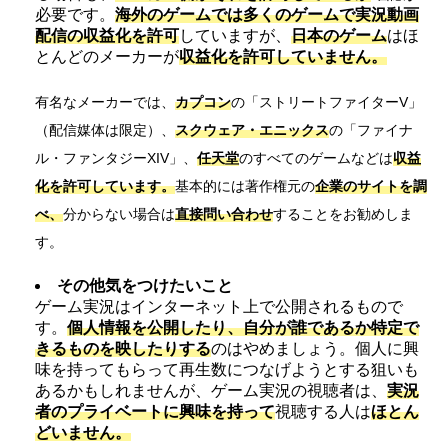
必要です。
海外のゲームでは多くのゲームで実況動画
配信の収益化を許可
していますが、
日本のゲーム
はほ
とんどのメーカーが
収益化を許可していません。
有名なメーカーでは、
カプコン
の「ストリートファイターV」
（配信媒体は限定）、
スクウェア・エニックス
の「ファイナ
ル・ファンタジーXIV」、
任天堂
のすべてのゲームなどは
収益
化を許可しています。
基本的には著作権元の
企業のサイトを調
べ、
分からない場合は
直接問い合わせ
することをお勧めしま
す。
その他気をつけたいこと
ゲーム実況はインターネット上で公開されるもので
す。
個人情報を公開したり、自分が誰であるか特定で
きるものを映したりする
のはやめましょう。個人に興
味を持ってもらって再生数につなげようとする狙いも
あるかもしれませんが、ゲーム実況の視聴者は、
実況
者のプライベートに興味を持って
視聴する人は
ほとん
どいません。