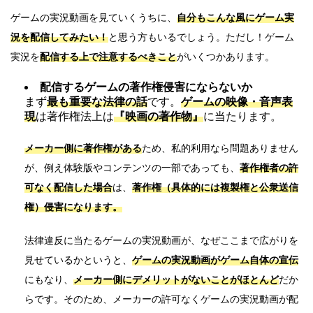
ゲームの実況動画を見ていくうちに、
自分もこんな風にゲーム実
況を配信してみたい！
と思う方もいるでしょう。ただし！ゲーム
実況を
配信する上で注意するべきこと
がいくつかあります。
配信するゲームの著作権侵害にならないか
まず
最も重要な法律の話
です。
ゲームの映像・音声表
現
は著作権法上は
『映画の著作物』
に当たります。
メーカー側に著作権がある
ため、私的利用なら問題ありません
が、例え体験版やコンテンツの一部であっても、
著作権者の許
可なく配信した場合
は、
著作権（具体的には複製権と公衆送信
権）侵害になります。
法律違反に当たるゲームの実況動画が、なぜここまで広がりを
見せているかというと、
ゲームの実況動画がゲーム自体の宣伝
にもなり、
メーカー側にデメリットがないことがほとんど
だか
らです。そのため、メーカーの許可なくゲームの実況動画が配