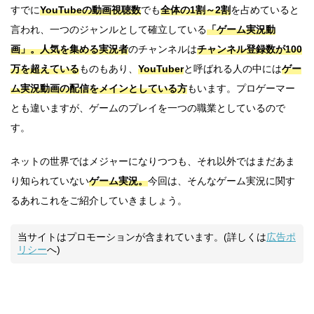
すでに
YouTubeの動画視聴数
でも
全体の1割～2割
を占めていると
言われ、一つのジャンルとして確立している
「ゲーム実況動
画」。
人気を集める実況者
のチャンネルは
チャンネル登録数が100
万を超えている
ものもあり、
YouTuber
と呼ばれる人の中には
ゲー
ム実況動画の配信をメインとしている方
もいます。プロゲーマー
とも違いますが、ゲームのプレイを一つの職業としているので
す。
ネットの世界ではメジャーになりつつも、それ以外ではまだあま
り知られていない
ゲーム実況。
今回は、そんなゲーム実況に関す
るあれこれをご紹介していきましょう。
当サイトはプロモーションが含まれています。(詳しくは
広告ポ
リシー
へ)