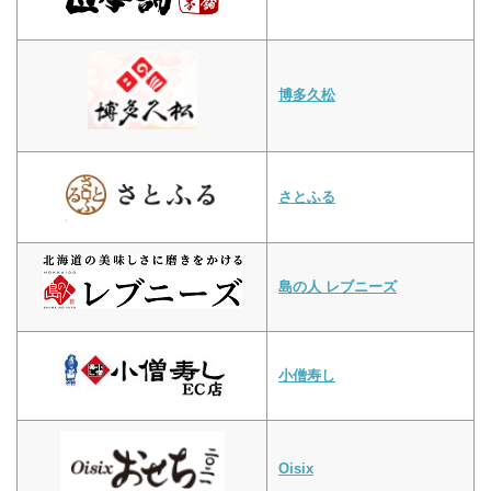
博多久松
さとふる
島の人 レブニーズ
小僧寿し
Oisix