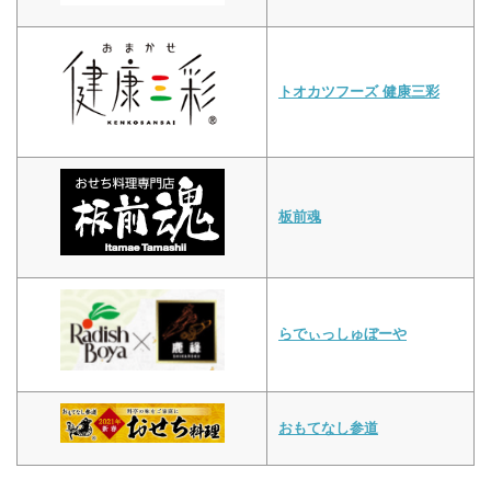
トオカツフーズ 健康三彩
板前魂
らでぃっしゅぼーや
おもてなし参道