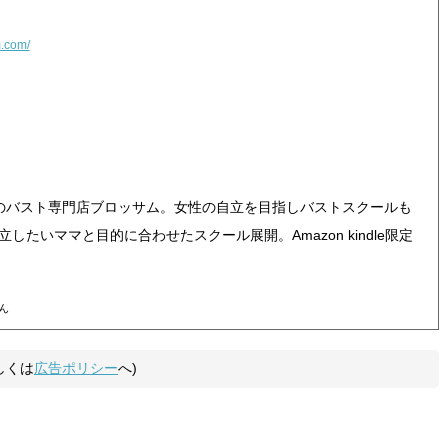
m.com/
績のバスト専門店ブロッサム。女性の自立を目指しバストスクールも
たいママと目的に合わせたスクール展開。Amazon kindle限定
ん
しくは
広告ポリシー
へ)