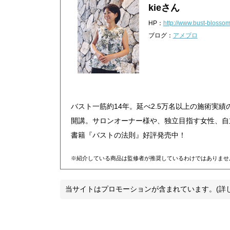
kieさん
HP：
http://www.bust-blosso
ブログ：
アメブロ
バスト一筋約14年。延べ2.5万名以上の施術実
開講。サロンオーナー様や、独立目指す女性、自立し
書籍『バストの法則』好評発売中！
※紹介している商品は監修者が推奨しているわけではありませ
当サイトはプロモーションが含まれています。(詳