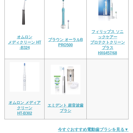
フィリップス ソニ
オムロン
ックケアー
ブラウン オーラルB
メディクリーン HT
プロテクトクリーン
PRO500
-B324
プラス
HX6457/68
オムロン メディア
エミデント 超音波歯
クリーン
ブラシ
HT-B302
今すぐおすすめ電動歯ブラシを見る▼