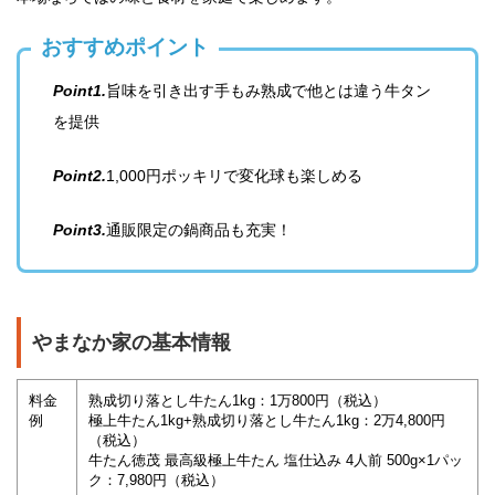
おすすめポイント
Point1.
旨味を引き出す手もみ熟成で他とは違う牛タン
を提供
Point2.
1,000円ポッキリで変化球も楽しめる
Point3.
通販限定の鍋商品も充実！
やまなか家の基本情報
料金
熟成切り落とし牛たん1kg：1万800円（税込）
例
極上牛たん1kg+熟成切り落とし牛たん1kg：2万4,800円
（税込）
牛たん徳茂 最高級極上牛たん 塩仕込み 4人前 500g×1パッ
ク：7,980円（税込）