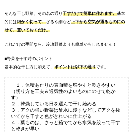
そんな干し野菜、その名の通り
干すだけで簡単に作れます。
基本
的には
細かく切って、
ざるや網など
上下から空気が通るものにの
せて、置いておくだけ。
これだけの手間なら、冷凍野菜よりも簡単かもしれません！
■野菜を干す時のポイント
基本的な干し方に加えて、
ポイントは以下の通り
です。
１．体積あたりの表面積を増やすと乾きやすい
（切り方を工夫＆通気性のよいものにのせて乾か
す）
２．乾燥している日を選んで干し始める
３．アクの強い野菜は酢水に浸すなどしてアクを抜
いてから干すと色がきれいに仕上がる
４．葉ものは、さっと茹でてから水気を絞って干す
と乾きが早い