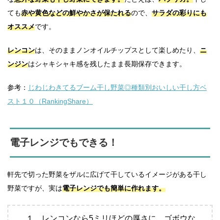
ても
赤や黄色などの鮮やかさが保たれる
ので、
サラダの彩りにも
オススメ
です。
レンコン
は、そのままノンオイルチップスとして楽しめたり、
ニ
ンジン
はシャキシャキ感を残したまま長期保存できます。
参考：
じわじわきてるブーム干し野菜◎種類別おいしい干し方ベ
スト１０（RankingShare）
電子レンジでもできる！
軒先で切った野菜をザルに広げて干しているイメージがある干し
野菜ですが、実は
電子レンジでも簡単に作れます。
１．レンコンなら5ミリほどの厚さに、ゴボウな