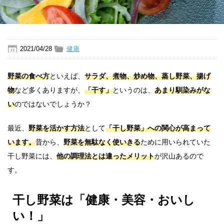
2021/04/28
健康
野菜の食べ方
といえば、
サラダ、煮物、炒め物、蒸し野菜、揚げ
物
など多くありますが、
「干す」
というのは、
あまり馴染みがな
い
のではないでしょうか？
最近、
野菜を活かす方法
として
「干し野菜」への関心が高まって
います。
昔から、
野菜を無駄なく使いきる
ために用いられていた
干し野菜には、
他の調理法とは違ったメリット
が沢山あるので
す。
干し野菜は「健康・美容・おいし
い！」