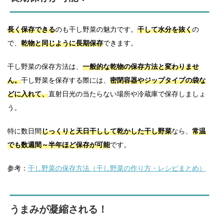
長く保存できる
のも干し野菜の魅力です。
干して水分を抜く
の
で、
乾物と同じように長期保存
できます。
干し野菜の保存方法は、
一般的な乾物の保存方法と変わりませ
ん。
干し野菜を保存する際には、
密閉容器やジップタイプの袋な
どに入れて、
直射日光の当たらない場所や冷蔵庫で保存しましょ
う。
特に数日間
じっくりと天日干しして乾かした干し野菜
なら、
常温
でも数週間～半年ほど保存が可能
です。
参考：
干し野菜の保存方法（干し野菜の作り方・レシピまとめ）
うまみが凝縮される！