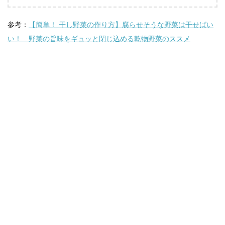
参考：
【簡単！ 干し野菜の作り方】腐らせそうな野菜は干せばい
い！ 野菜の旨味をギュッと閉じ込める乾物野菜のススメ