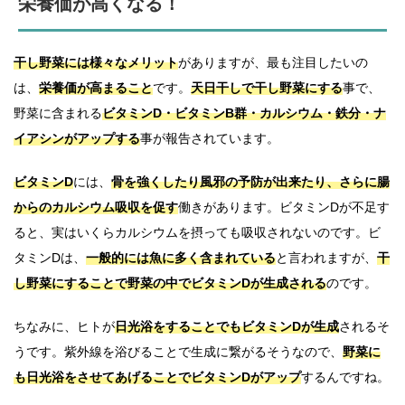
栄養価が高くなる！
干し野菜には様々なメリット
がありますが、最も注目したいの
は、
栄養価が高まること
です。
天日干しで干し野菜にする
事で、
野菜に含まれる
ビタミンD・ビタミンB群・カルシウム・鉄分・ナ
イアシンがアップする
事が報告されています。
ビタミンD
には、
骨を強くしたり風邪の予防が出来たり、さらに腸
からのカルシウム吸収を促す
働きがあります。ビタミンDが不足す
ると、実はいくらカルシウムを摂っても吸収されないのです。ビ
タミンDは、
一般的には魚に多く含まれている
と言われますが、
干
し野菜にすることで野菜の中でビタミンDが生成される
のです。
ちなみに、ヒトが
日光浴をすることでもビタミンDが生成
されるそ
うです。紫外線を浴びることで生成に繋がるそうなので、
野菜に
も日光浴をさせてあげることでビタミンDがアップ
するんですね。