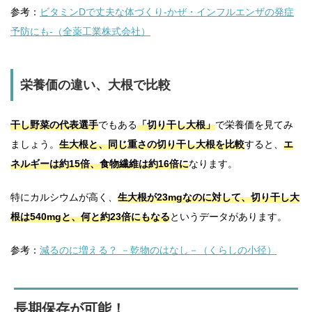
参考：
ビタミンDで丈夫な体づくり-かぜ・インフルエンザの発症
予防にも-（全薬工業株式会社）
栄養価の違い、大根で比較
干し野菜の代表選手
でもある
「切り干し大根」
で栄養価を見てみ
ましょう。
生大根と、同じ重さの切り干し大根を比較
すると、
エ
ネルギーは約15倍、食物繊維は約16倍に
なります。
特にカルシウムが高く、
生大根が23mgなのに対して、切り干し大
根は540mgと、何と約23倍にもなる
というデータがあります。
参考：
減るのに増える？ －乾物のはなし－（くらしの小径）
長期保存が可能！