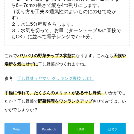
ら6～7cmの長さで縦を4つ割りにします。
（切り方を工夫＆通気性のよいものにのせて乾か
す）
２．水に5分程度さらします。
３．水気を切って、お皿（ターンテーブルに直接で
もOK）に並べて電子レンジで7～8分。
これで
パリパリの野菜チップス状態に
なります。これなら
天候や
場所を気にせずに
干し野菜がつくれますね。
参考：
干し野菜（ヤマサ クッキング裏技ラボ）
手軽に作れて、たくさんのメリットがある干し野菜、
いかがでし
たか？干し野菜で
野菜料理をワンランクアップ
させてみては、い
かがでしょうか？
Twitter
Facebook
LINE
はてブ