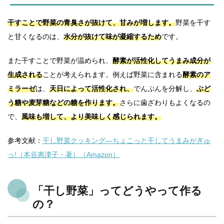
干すことで野菜の青臭さが抜けて、甘みが増します。
野菜を干す
と甘くなるのは、
水分が抜けて味が凝縮するため
です。
また干すことで野菜が温められ、
酵素が活性化してうまみ成分が
生成される
ことが考えられます。例えば野菜に含まれる
酵素のア
ミラーゼ
は、
天日によって活性化され、
でんぷんを分解し、
ぶど
う糖や麦芽糖などの糖を作ります。
さらに歯ざわりもよくなるの
で、
風味も増して、より美味しく感じられます。
参考文献：
干し野菜クッキング―ちょこっと干してうまみがぎゅ
っ!（本谷惠津子・著）（Amazon）
「干し野菜」ってどうやって作る
の？