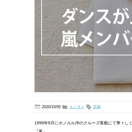
2020/10/05
エンタメ
芸能
1999年9月にホノルル沖のクルーズ客船にて華々
『嵐』。