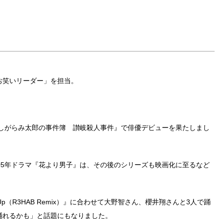
「お笑いリーダー」を担当。
 しがらみ太郎の事件簿 讃岐殺人事件』で俳優デビューを果たしまし
05年ドラマ『花より男子』は、その後のシリーズも映画化に至るなど
g Up（R3HAB Remix）』に合わせて大野智さん、櫻井翔さんと3人で踊
踊れるかも」と話題にもなりました。