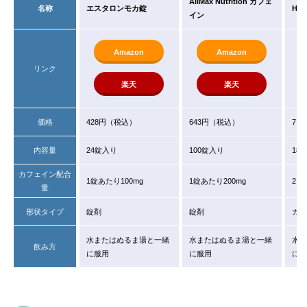
AllMax Nutrition カフェ
名称
エスタロンモカ錠
HA
イン
Amazon
Amazon
リンク
楽天
楽天
価格
428円（税込）
643円（税込）
7,
内容量
24錠入り
100錠入り
18
カフェイン配合
1錠あたり100mg
1錠あたり200mg
2カ
量
形状タイプ
錠剤
錠剤
カプ
水またはぬるま湯と一緒
水またはぬるま湯と一緒
水ま
飲み方
に服用
に服用
に服