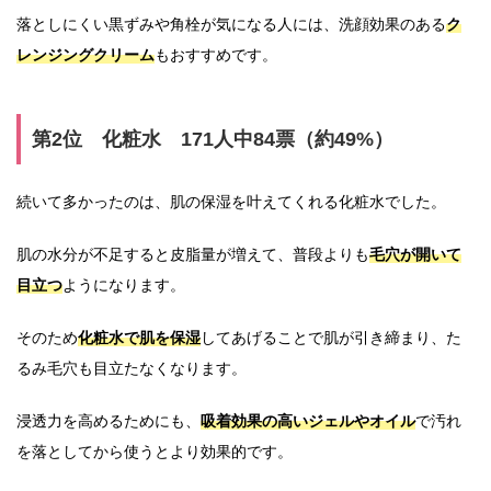
落としにくい黒ずみや角栓が気になる人には、洗顔効果のある
ク
レンジングクリーム
もおすすめです。
第2位 化粧水 171人中84票（約49%）
続いて多かったのは、肌の保湿を叶えてくれる化粧水でした。
肌の水分が不足すると皮脂量が増えて、普段よりも
毛穴が開いて
目立つ
ようになります。
そのため
化粧水で肌を保湿
してあげることで肌が引き締まり、た
るみ毛穴も目立たなくなります。
浸透力を高めるためにも、
吸着効果の高いジェルやオイル
で汚れ
を落としてから使うとより効果的です。