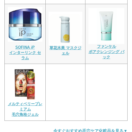
ファンケル
SOFINA iP
草花木果 マスクジ
ポアクレンジング パ
インターリンク セ
ェル
ック
ラム
メルティベリープレ
ミアム
毛穴角栓ジェル
今すぐおすすめ毛穴ケア化粧品を見る▼