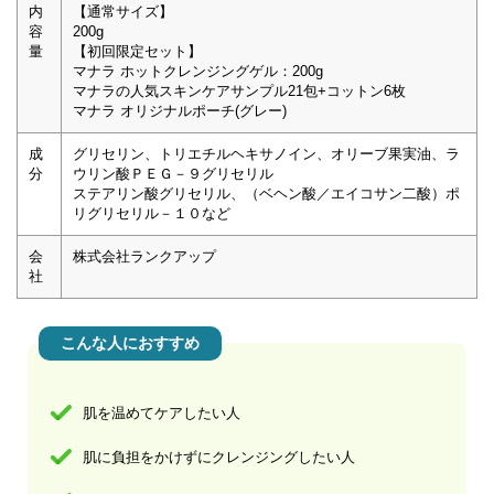
内
【通常サイズ】
容
200g
量
【初回限定セット】
マナラ ホットクレンジングゲル：200g
マナラの人気スキンケアサンプル21包+コットン6枚
マナラ オリジナルポーチ(グレー)
成
グリセリン、トリエチルヘキサノイン、オリーブ果実油、ラ
分
ウリン酸ＰＥＧ－９グリセリル
ステアリン酸グリセリル、（ベヘン酸／エイコサン二酸）ポ
リグリセリル－１０など
会
株式会社ランクアップ
社
こんな人におすすめ
肌を温めてケアしたい人
肌に負担をかけずにクレンジングしたい人