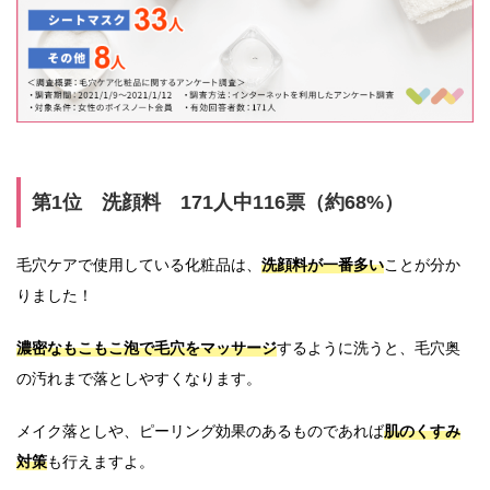
第1位 洗顔料 171人中116票（約68%）
毛穴ケアで使用している化粧品は、
洗顔料が一番多い
ことが分か
りました！
濃密なもこもこ泡で毛穴をマッサージ
するように洗うと、毛穴奥
の汚れまで落としやすくなります。
メイク落としや、ピーリング効果のあるものであれば
肌のくすみ
対策
も行えますよ。