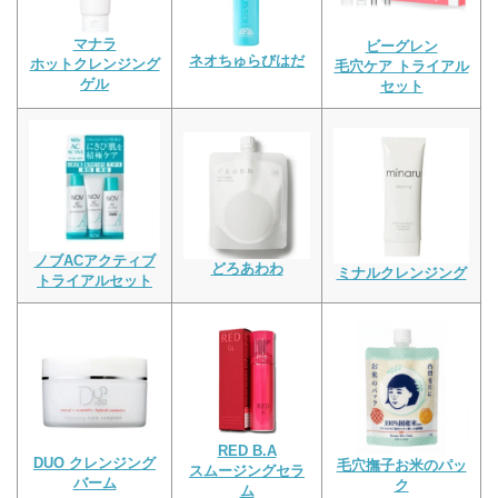
マナラ
ビーグレン
ネオちゅらびはだ
ホットクレンジング
毛穴ケア トライアル
ゲル
セット
ノブACアクティブ
どろあわわ
ミナルクレンジング
トライアルセット
RED B.A
DUO クレンジング
毛穴撫子お米のパッ
スムージングセラ
バーム
ク
ム