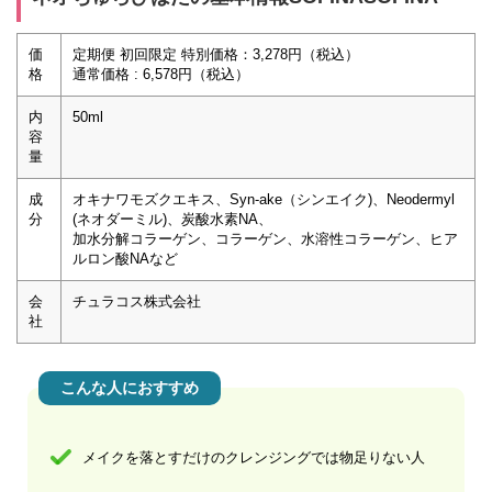
価
定期便 初回限定 特別価格：3,278円（税込）
格
通常価格 : 6,578円（税込）
内
50ml
容
量
成
オキナワモズクエキス、Syn-ake（シンエイク)、Neodermyl
分
(ネオダーミル)、炭酸水素NA、
加水分解コラーゲン、コラーゲン、水溶性コラーゲン、ヒア
ルロン酸NAなど
会
チュラコス株式会社
社
こんな人におすすめ
メイクを落とすだけのクレンジングでは物足りない人