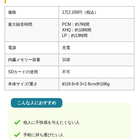
価格
1万2,100円（税込）
最大録音時間
PCM：約7時間
XHQ：約10時間
LP：約13時間
電源
充電
内臓メモリー容量
1GB
SDカードの使用
不可
本体サイズ/重さ
約19.6×8.3×2.8cm/約186g
こんな人におすすめ
他人に不快感を与えたくない人
手軽に持ち運びたい人