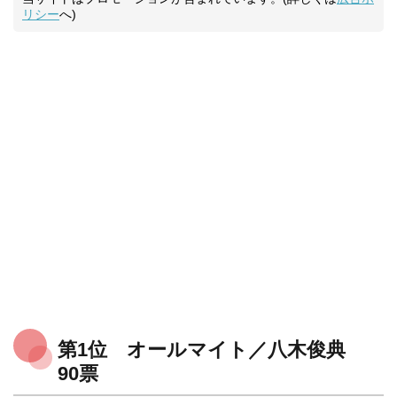
リシー
へ)
第1位 オールマイト／八木俊典
90票