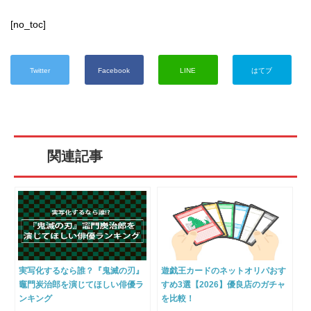
[no_toc]
Twitter
Facebook
LINE
はてブ
関連記事
実写化するなら誰？『鬼滅の刃』
遊戯王カードのネットオリパおす
竈門炭治郎を演じてほしい俳優ラ
すめ3選【2026】優良店のガチャ
ンキング
を比較！