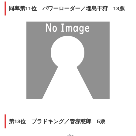
同率第11位 パワーローダー／埋島干狩 13票
第13位 ブラドキング／管赤慈郎 5票