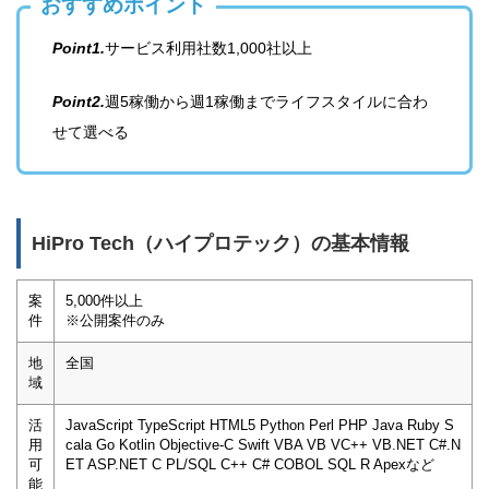
おすすめポイント
Point1.
サービス利用社数1,000社以上
Point2.
週5稼働から週1稼働までライフスタイルに合わ
せて選べる
HiPro Tech（ハイプロテック）の基本情報
案
5,000件以上
件
※公開案件のみ
地
全国
域
活
JavaScript TypeScript HTML5 Python Perl PHP Java Ruby S
用
cala Go Kotlin Objective-C Swift VBA VB VC++ VB.NET C#.N
可
ET ASP.NET C PL/SQL C++ C# COBOL SQL R Apexなど
能