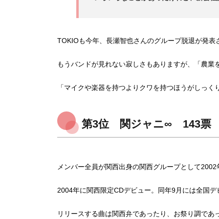
TOKIOも今年、長瀬智也さんのグループ脱退が発
もうバンドが見れない寂しさもありますが、「農業
「マイクや楽器を持つよりクワを持つほうがしっくり
第3位 関ジャニ∞ 143票
メンバー全員が関西出身の関西グループとして200
2004年に関西限定CDデビュー。同年9月には全国
リリースする曲は関西弁であったり、お祭り調であ