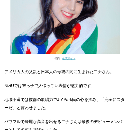
出典：
公式サイト
アメリカ人の父親と日本人の母親の間に生まれた二ナさん。
NiziUでは末っ子で人懐っこい表情が魅力的です。
地域予選では抜群の歌唱力でJ.Y.Park氏の心を掴み、「完全にスタ
ーだ」と言わせました。
パワフルで綺麗な高音を出せる二ナさんは最後のデビューメンバ
ーとして名前を呼ばれました。