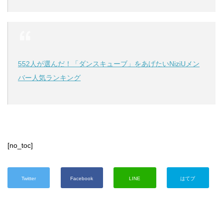
552人が選んだ！「ダンスキューブ」をあげたいNiziUメン
バー人気ランキング
[no_toc]
Twitter
Facebook
LINE
はてブ