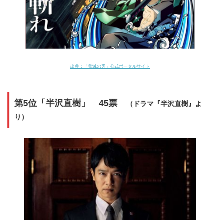
出典：「
鬼滅の刃」公式ポータルサイト
第5位「半沢直樹」 45票
（ドラマ『半沢直樹』よ
り）