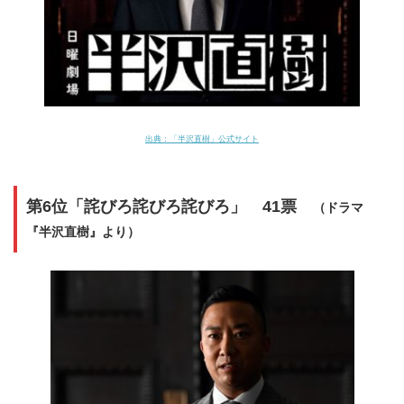
出典：
「半沢直樹」公式サイト
第6位「詫びろ詫びろ詫びろ」 41票
（ドラマ
『半沢直樹』より）