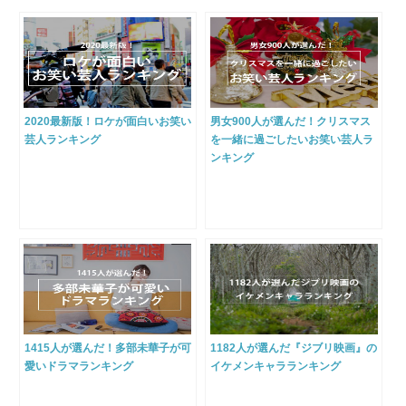
2020最新版！ロケが面白いお笑い
男女900人が選んだ！クリスマス
芸人ランキング
を一緒に過ごしたいお笑い芸人ラ
ンキング
1415人が選んだ！多部未華子が可
1182人が選んだ『ジブリ映画』の
愛いドラマランキング
イケメンキャラランキング