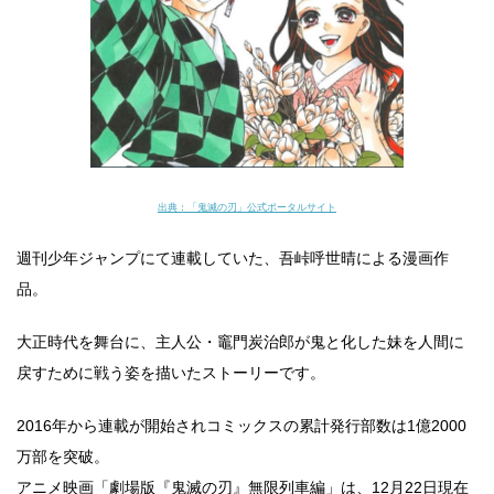
出典：「鬼滅の刃」公式ポータルサイト
週刊少年ジャンプにて連載していた、吾峠呼世晴による漫画作
品。
大正時代を舞台に、主人公・竈門炭治郎が鬼と化した妹を人間に
戻すために戦う姿を描いたストーリーです。
2016年から連載が開始されコミックスの累計発行部数は1億2000
万部を突破。
アニメ映画「劇場版『鬼滅の刃』無限列車編」は、12月22日現在