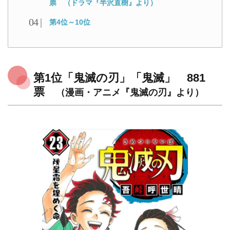
票 （ドラマ『半沢直樹』より）
第4位～10位
第1位「鬼滅の刃」「鬼滅」 881
票
（漫画・アニメ『鬼滅の刃』より）