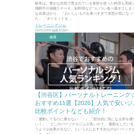
岐阜は、豊かな自然で育まれている食材を使った料理も美味
飛騨牛や漬物ステーキ、鮎料理などついつい食べ過ぎてしま
な名産ばかり。 「おいしいものを食べすぎて体型が気になっ
た」 「ダイエットを ...
トレーニングジム
2025/10/09
編集部員H
健康
【渋谷区】パーソナルトレーニング
おすすめ11選【2026】人気で安い
比較ポイントなども紹介！
「運動してるのに痩せない・・」 「部分的に気になる所を痩
い！」 「どこのパーソナルジムが良いの？」 運動をしてい
うような結果が出ない、という人におすすめなのがパーソナ