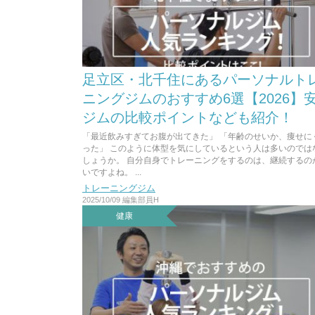
足立区・北千住にあるパーソナルト
ニングジムのおすすめ6選【2026】
ジムの比較ポイントなども紹介！
「最近飲みすぎてお腹が出てきた」 「年齢のせいか、痩せに
った」 このように体型を気にしているという人は多いのでは
しょうか。 自分自身でトレーニングをするのは、継続するの
いですよね。 ...
トレーニングジム
2025/10/09
編集部員H
健康