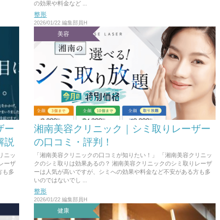
の効果や料金など ...
整形
2026/01/22
編集部員H
美容
ザー
湘南美容クリニック｜シミ取りレーザー
解説
の口コミ・評判！
リニッ
「湘南美容クリニックの口コミが知りたい！」 「湘南美容クリニッ
レーザ
クのシミ取りは効果あるの？ 湘南美容クリニックのシミ取りレーザ
方も多
ーは人気が高いですが、シミへの効果や料金など不安がある方も多
いのではないでし ...
整形
2026/01/22
編集部員H
健康