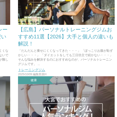
レー
【広島】パーソナルトレーニングジムお
安い
すすめ11選【2026】大手と個人の違いも
解説！
くくな
「だんだんと痩せにくくなってきた・・・」 「ぽっこりお腹が恥ず
ないで
かしい・・・」 「ダイエットをしても三日坊主で続かない・・・」
が難し
そんな悩みを解決するのにおすすめなのが、パーソナルトレーニン
グジムです。 ...
トレーニングジム
2025/10/09
編集部員H
健康