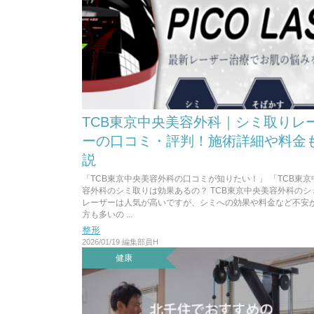
TCB東京中央美容外科｜シミ取りレ
ーの口コミ・評判！施術詳細や料金
説
「TCB東京中央美容外科の口コミが知りたい！」 「TCB東京
容外科のシミ取りは効果あるの？ TCB東京中央美容外科のシ
レーザーは人気が高いですが、シミへの効果や料金など不安
方も多いの ...
整形
2026/01/19
編集部員H
健康