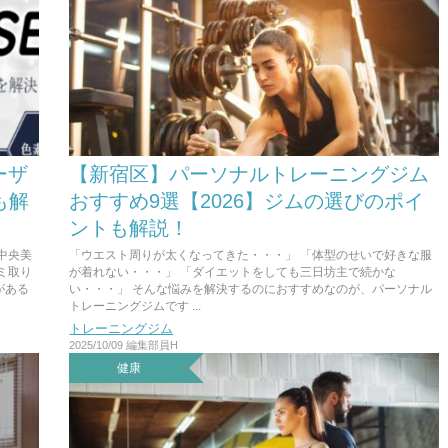
ーザ
【新宿区】パーソナルトレーニングジム
も解
おすすめ9選【2026】ジムの選びのポイ
ントも解説！
中央美
「ウエスト周りが太くなってきた・・・」 「体型のせいで好きな服
ミ取り
が着れない・・・」 「ダイエットをしても三日坊主で続かな
がある
い・・・」 そんな悩みを解決するのにおすすめなのが、パーソナル
トレーニングジムです ...
トレーニングジム
2025/10/09
編集部員H
健康