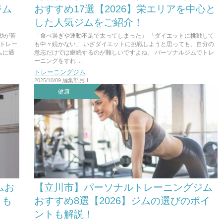
ジム
おすすめ17選【2026】栄エリアを中心と
した人気ジムをご紹介！
動が苦
「食べ過ぎや運動不足で太ってしまった」 「ダイエットに挑戦して
のトレー
も中々続かない」 いざダイエットに挑戦しようと思っても、自分の
ムに通
意志だけでは継続するのが難しいですよね。 パーソナルジムでトレ
ーニングをすれ ...
トレーニングジム
2025/10/09
編集部員H
健康
ムお
【立川市】パーソナルトレーニングジム
ミも
おすすめ8選【2026】ジムの選びのポイ
ントも解説！