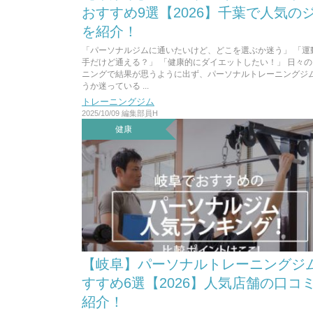
おすすめ9選【2026】千葉で人気の
を紹介！
「パーソナルジムに通いたいけど、どこを選ぶか迷う」 「運
手だけど通える？」 「健康的にダイエットしたい！」 日々
ニングで結果が思うように出ず、パーソナルトレーニングジ
うか迷っている ...
トレーニングジム
2025/10/09
編集部員H
健康
【岐阜】パーソナルトレーニングジ
すすめ6選【2026】人気店舗の口コ
紹介！