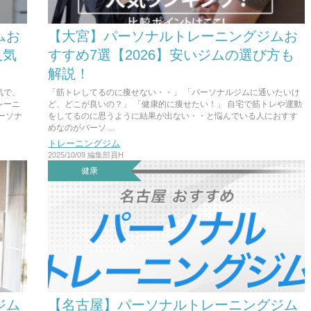
ムお
【大宮】パーソナルトレーニングジムお
人気
すすめ7選【2026】安いジムの選び方も
解説！
気で、
「筋トレしてるのに痩せない・・」 「パーソナルジムに通いたいけ
レーニ
ど、どこが良いの？」 「健康的に痩せたい！」 自宅で筋トレや運動
ーソナ
をしてるのに思うように結果が出ない・・と悩んでいる人におすす
めなのがパーソ ...
トレーニングジム
2025/10/09
編集部員H
健康
ジム
【名古屋】パーソナルトレーニングジム