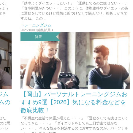
しく、
「効率よくダイエットしたい！」 「運動してるのに痩せない・・」
うよう
「食事制限がきつい・・」 このように、体型維持やダイエットの為
てき
に運動をしているけど理想に近づけなくて悩んだり、挫折しがちで
すよね。 この ...
トレーニングジム
2025/10/09
編集部員H
健康
ジム
【岡山】パーソナルトレーニングジムお
ジムの
すすめ9選【2026】気になる料金などを
徹底比較！
せた
「不摂生な生活で体重が増えた・・・」 「運動をしても痩せにくく
るのに思
なってきた・・・」 「ダイエットをしても三日坊主で続かな
ルトレ
い・・・」 そんな悩みを解決するのにおすすめなのが、パーソナル