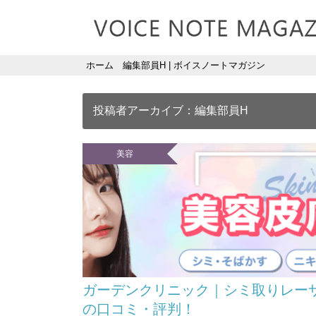
ホーム
編集部員H | ボイスノートマガジン
投稿者アーカイブ：編集部員H
美容
ガーデンクリニック｜シミ取りレー
の口コミ・評判！