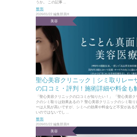
うか。 この記事 ...
整形
2026/01/22
編集部員H
美容
聖心美容クリニック｜シミ取りレー
の口コミ・評判！施術詳細や料金も
「聖心美容クリニックの口コミが知りたい！」 「聖心美容ク
クのシミ取りは効果あるの？ 聖心美容クリニックのシミ取り
ーは人気が高いですが、シミへの効果や料金など不安がある
いのではないでし ...
整形
2026/01/22
編集部員H
美容