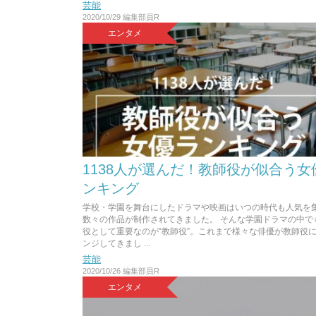
芸能
2020/10/29
編集部員R
エンタメ
1138人が選んだ！教師役が似合う女
ンキング
学校・学園を舞台にしたドラマや映画はいつの時代も人気を
数々の作品が制作されてきました。 そんな学園ドラマの中で
役として重要なのが“教師役”。これまで様々な俳優が教師役
ンジしてきまし ...
芸能
2020/10/26
編集部員R
エンタメ