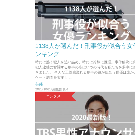
1138人が選んだ！刑事役が似合う女
ンキング
時には熱く犯人を追い詰め、時には冷静に推理。事件解決に
犯人逮捕に奮闘する刑事の姿はいつの時代も私たちを夢中に
きました。 そんな正義感溢れる刑事の役が似合う俳優は誰か
ケート調査を実施し ...
芸能
2020/10/23
編集部員R
エンタメ