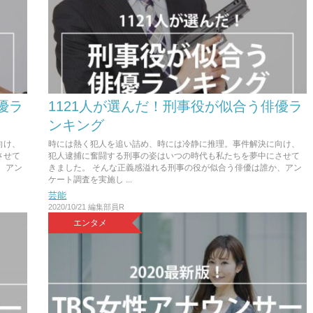
優ラ
1121人が選んだ！刑事役が似合う俳優ラ
ンキング
向け、
時には熱く犯人を追い詰め、時には冷静に推理。事件解決に向け、
させて
犯人逮捕に奮闘する刑事の姿はいつの時代も私たちを夢中にさせて
、アン
きました。 そんな正義感溢れる刑事の役が似合う俳優は誰か、アン
ケート調査を実施し ...
芸能
2020/10/21
編集部員R
エンタメ