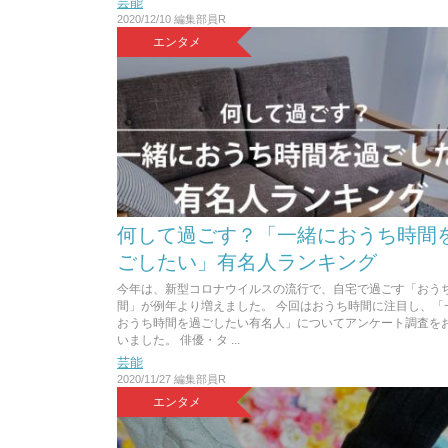
芸能
2020/12/10
編集部員R
エンタメ
何して過ごす？「一緒におうち時間
ごしたい」有名人ランキング
今年は、新型コロナウイルスの流行で、自宅で過ごす「おう
間」が例年より増えました。 今回はおうち時間に注目し、「
おうち時間を過ごしたい有名人」についてアンケート調査を
いました。 俳優・タ ...
芸能
2020/11/27
編集部員R
エンタメ