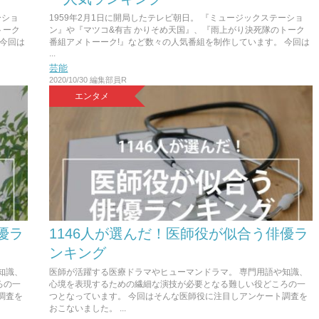
ーショ
1959年2月1日に開局したテレビ朝日。 『ミュージックステーショ
トーク
ン』や『マツコ&有吉 かりそめ天国』、『雨上がり決死隊のトーク
 今回は
番組アメトーーク!』など数々の人気番組を制作しています。 今回は
...
芸能
2020/10/30
編集部員R
エンタメ
優ラ
1146人が選んだ！医師役が似合う俳優ラ
ンキング
知識、
医師が活躍する医療ドラマやヒューマンドラマ。 専門用語や知識、
ろの一
心境を表現するための繊細な演技が必要となる難しい役どころの一
調査を
つとなっています。 今回はそんな医師役に注目しアンケート調査を
おこないました。 ...